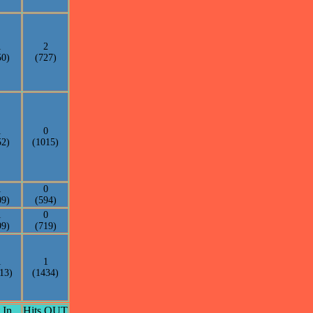
1
2
50)
(727)
1
0
52)
(1015)
1
0
09)
(594)
1
0
99)
(719)
1
1
13)
(1434)
 In
Hits OUT