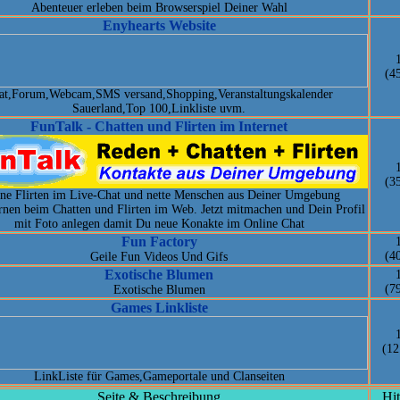
Abenteuer erleben beim Browserspiel Deiner Wahl
Enyhearts Website
(4
at,Forum,Webcam,SMS versand,Shopping,Veranstaltungskalender
Sauerland,Top 100,Linkliste uvm.
FunTalk - Chatten und Flirten im Internet
(3
ne Flirten im Live-Chat und nette Menschen aus Deiner Umgebung
rnen beim Chatten und Flirten im Web. Jetzt mitmachen und Dein Profil
mit Foto anlegen damit Du neue Konakte im Online Chat
Fun Factory
(4
Geile Fun Videos Und Gifs
Exotische Blumen
(7
Exotische Blumen
Games Linkliste
(12
LinkListe für Games,Gameportale und Clanseiten
Seite & Beschreibung
Hit