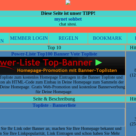
Diese Seite ist unser TIPP!
mynet sohbet
chat sitesi.
MEMBER LOGIN
REGELN
BOOKMARK
EN
Top 10
Hit
Power-Liste Top100 Banner Vote Topliste
(12
Topliste zum kostenlos Homepage Eintragen in die Banner Topliste und
tton als HTML-Code zum Einbau in Deine Homepage zum Sammeln der
r Deine Homepage. Gratis Web-Promotion und kostenlose Bannerwerbung
für Deine Homepage.
Seite & Beschreibung
Hit
Topliste - Bannerliste
(25
Sie Ihr Link oder Banner an, machen Sie Ihre Homepage bekannt und
rn Sie Ihre Linkpopularität, Link Eintragen und schon haben Sie Mehr