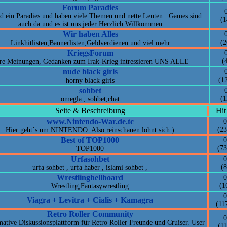
Forum Paradies
nd ein Paradies und haben viele Themen und nette Leuten...Games sind
(1
auch da und es ist uns jeder Herzlich Willkommen
Wir haben Alles
(2
Linkhitlisten,Bannerlisten,Geldverdienen und viel mehr
KriegsForum
(
re Meinungen, Gedanken zum Irak-Krieg intressieren UNS ALLE
nude black girls
(1
horny black girls
sohbet
(1
omegla , sohbet,chat
Seite & Beschreibung
Hit
www.Nintendo-War.de.tc
0
(23
Hier geht´s um NINTENDO. Also reinschauen lohnt sich:)
Best of TOP1000
0
(73
TOP1000
Urfasohbet
0
(8
urfa sohbet , urfa haber , islami sohbet ,
Wrestlinghellboard
0
(1
Wrestling,Fantasywrestling
0
Viagra + Levitra + Cialis + Kamagra
(11
Retro Roller Community
0
mative Diskussionsplattform für Retro Roller Freunde und Cruiser. User
(11