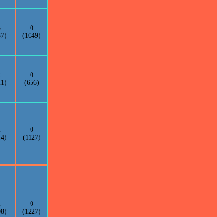
3
0
87)
(1049)
2
0
21)
(656)
2
0
14)
(1127)
2
0
08)
(1227)