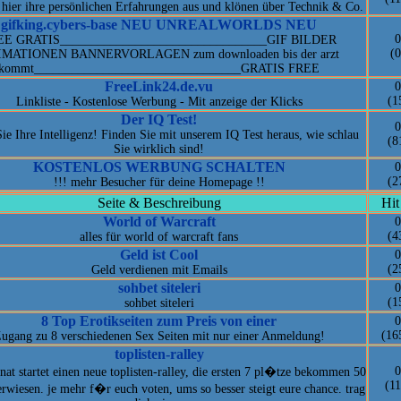
 hier ihre persönlichen Erfahrungen aus und klönen über Technik & Co.
gifking.cybers-base NEU UNREALWORLDS NEU
0
EE GRATIS_________________________________GIF BILDER
(0
MATIONEN BANNERVORLAGEN zum downloaden bis der arzt
kommt_________________________________GRATIS FREE
FreeLink24.de.vu
0
(1
Linkliste - Kostenlose Werbung - Mit anzeige der Klicks
Der IQ Test!
0
Sie Ihre Intelligenz! Finden Sie mit unserem IQ Test heraus, wie schlau
(8
Sie wirklich sind!
KOSTENLOS WERBUNG SCHALTEN
0
(2
!!! mehr Besucher für deine Homepage !!
Seite & Beschreibung
Hit
World of Warcraft
0
(4
alles für world of warcraft fans
Geld ist Cool
0
(2
Geld verdienen mit Emails
sohbet siteleri
0
(1
sohbet siteleri
8 Top Erotikseiten zum Preis von einer
0
(16
ugang zu 8 verschiedenen Sex Seiten mit nur einer Anmeldung!
toplisten-ralley
0
at startet einen neue toplisten-ralley, die ersten 7 pl�tze bekommen 50
(11
wiesen. je mehr f�r euch voten, ums so besser steigt eure chance. trag