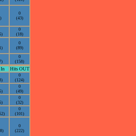
0
)
(43)
0
5)
(18)
0
1)
(89)
0
7)
(158)
 In
Hits OUT
0
3)
(124)
0
5)
(49)
0
5)
(32)
0
52)
(101)
0
8)
(222)