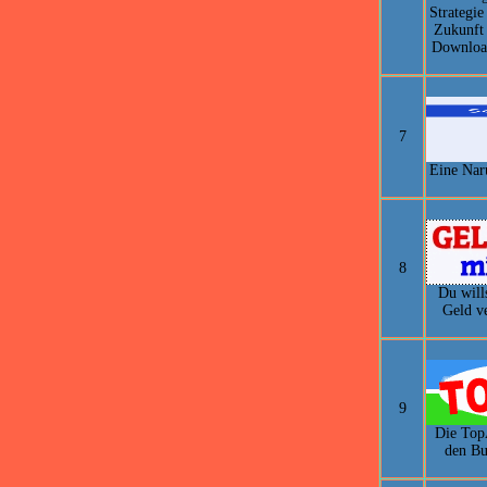
Strategie
Zukunft 
Download
7
Eine Naru
8
Du will
Geld ve
9
Die Top
den Bu