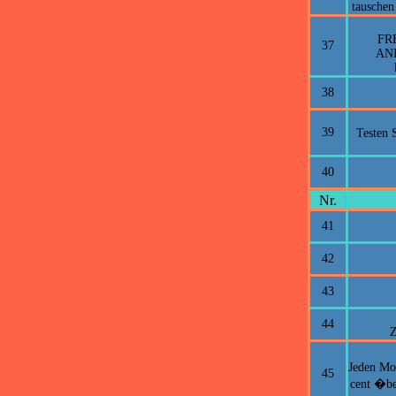
tauschen
FR
37
ANI
38
39
Testen 
40
Nr.
41
42
43
44
Z
Jeden Mon
45
cent �ber