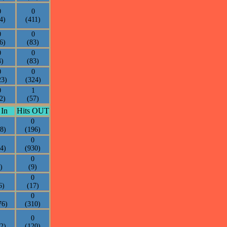
0
0
4)
(411)
0
0
6)
(83)
0
0
4)
(83)
0
0
23)
(324)
0
1
2)
(57)
 In
Hits OUT
0
8)
(196)
0
4)
(930)
0
)
(9)
0
6)
(17)
0
76)
(310)
0
2)
(120)