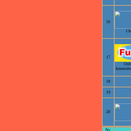
16
Ch
17
Onli
kennenle
18
19
20
Nr.