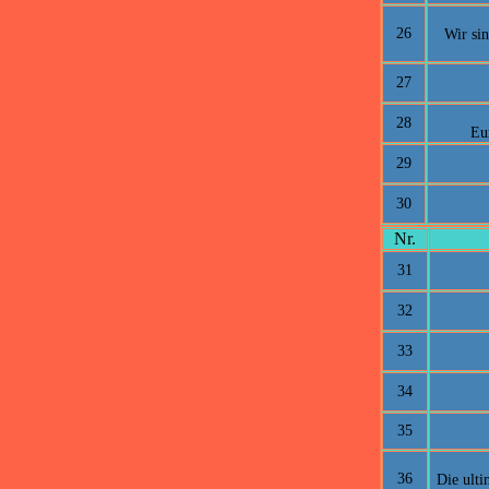
26
Wir si
27
28
Eu
29
30
Nr.
31
32
33
34
35
36
Die ulti