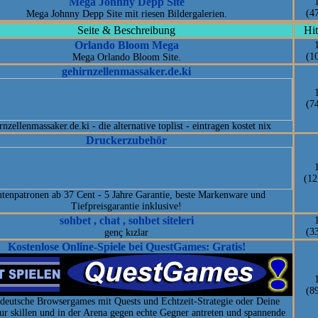
Mega Johnny Depp Site
(4
Mega Johnny Depp Site mit riesen Bildergalerien.
Seite & Beschreibung
Hit
Orlando Bloom Mega
(1
Mega Orlando Bloom Site.
gehirnzellenmassaker.de.ki
(7
rnzellenmassaker.de.ki - die alternative toplist - eintragen kostet nix
Druckerzubehör
(12
ntenpatronen ab 37 Cent - 5 Jahre Garantie, beste Markenware und
Tiefpreisgarantie inklusive!
sohbet , chat , sohbet siteleri
(3
genç kızlar
Kostenlose Online-Spiele bei QuestGames: Gratis!
(8
 deutsche Browsergames mit Quests und Echtzeit-Strategie oder Deine
kur skillen und in der Arena gegen echte Gegner antreten und spannende