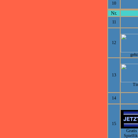
10
Nr.
11
12
gehi
13
Ti
14
15
Gratis
Spielfi