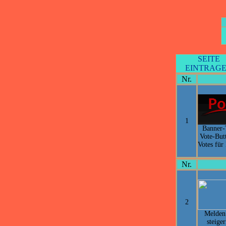
SEITE
EINTRAG
Nr.
1
Banner-
Vote-Bu
Votes fü
Nr.
2
Melden 
steige