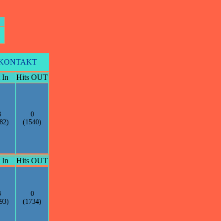
KONTAKT
 In
Hits OUT
8
0
82)
(1540)
 In
Hits OUT
3
0
93)
(1734)