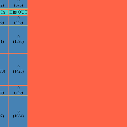
1
0
72)
(573)
 In
Hits OUT
1
0
06)
(446)
1
0
41)
(1598)
1
0
70)
(1425)
1
0
33)
(540)
1
0
97)
(1084)